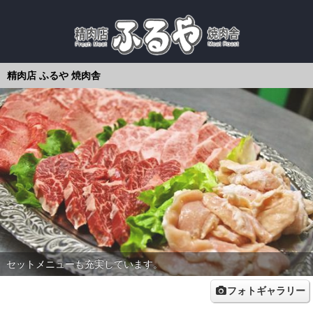
精肉店 ふるや 焼肉舎
希少な八雲牛を取り扱っておいます。
セットメニューも充実しています。
フォトギャラリー